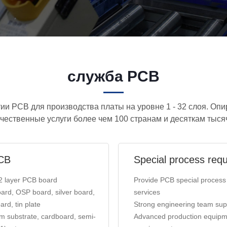
служба PCB
и PCB для производства платы на уровне 1 - 32 слоя. Опир
чественные услуги более чем 100 странам и десяткам тысяч
PCB
Special process req
2 layer PCB board
Provide PCB special process
ard, OSP board, silver board,
services
ard, tin plate
Strong engineering team sup
 substrate, cardboard, semi-
Advanced production equipm