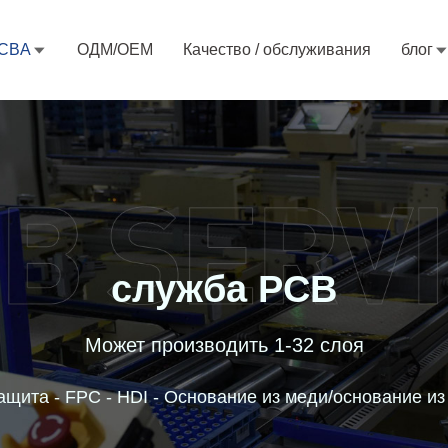
CBA
ОДМ/ОЕМ
Качество / обслуживания
блог
служба PCB
Может производить 1-32 слоя
ащита - FPC - HDI - Основание из меди/основание и