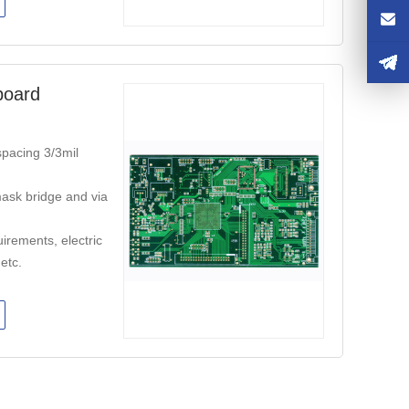
board
spacing 3/3mil
ask bridge and via
rements, electric
 etc.