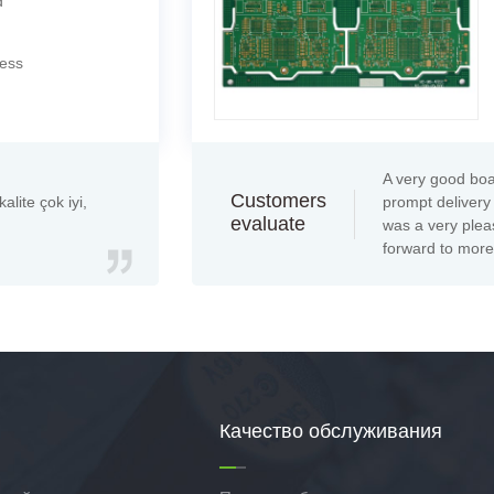
d
ness
A very good bo
Customers
alite çok iyi,
prompt delivery
evaluate
was a very plea
forward to more 
Качество обслуживания