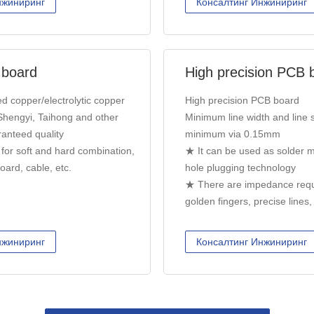
нжиниринг
Консалтинг Инжиниринг
 board
High precision PCB 
ed copper/electrolytic copper
High precision PCB board
hengyi, Taihong and other
Minimum line width and line 
anteed quality
minimum via 0.15mm
for soft and hard combination,
★ It can be used as solder m
oard, cable, etc.
hole plugging technology
★ There are impedance requi
golden fingers, precise lines,
нжиниринг
Консалтинг Инжиниринг