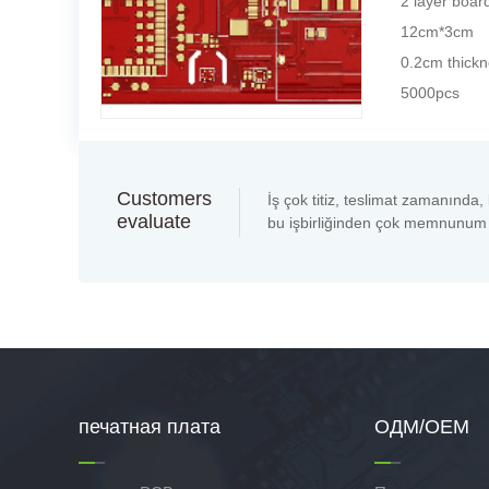
2 layer boar
12cm*3cm
0.2cm thick
5000pcs
Customers
İş çok titiz, teslimat zamanında, k
evaluate
bu işbirliğinden çok memnunum
печатная плата
ОДМ/ОЕМ