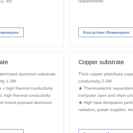
1), etc.
requirements
нжиниринг
Консалтинг Инжиниринг
ate
Copper substrate
ate/mixed aluminum substrate
Thick copper plate/bare copp
vity 1-3W
conductivity 2-3W
 + high thermal conductivity
★ Thermoelectric separatio
l, high thermal conductivity
computer open and short circu
 of mixed-pressed aluminum
★ High heat dissipation perf
radiators, power supplies, etc