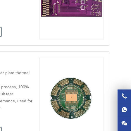
er plate thermal
n process, 100%
it test
ormance, used for
.