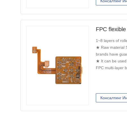
Консалтинг И
FPC flexible
1~8 layers of roll
★ Raw material S
brands have guar
★ It can be used 
FPC multi-layer b
Консалтинг И