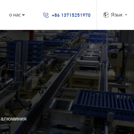
+86 13715251970
о нас
Язык
з алюминия