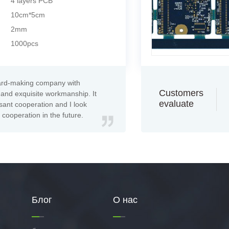
4 layers PCB
10cm*5cm
2mm
1000pcs
ard-making company with
Customers
 and exquisite workmanship. It
evaluate
sant cooperation and I look
cooperation in the future.
Блог
О нас