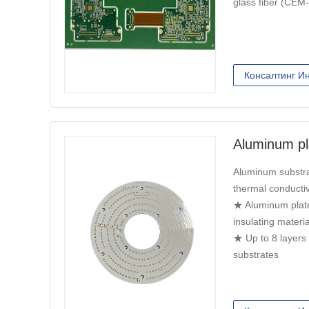
glass fiber (CEM-
Консалтинг И
Aluminum pl
Aluminum substr
thermal conducti
★ Aluminum plate
insulating materia
★ Up to 8 layers
substrates